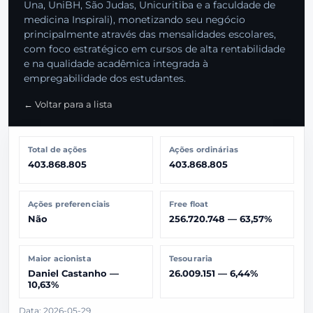
Una, UniBH, São Judas, Unicuritiba e a faculdade de
medicina Inspirali), monetizando seu negócio
principalmente através das mensalidades escolares,
com foco estratégico em cursos de alta rentabilidade
e na qualidade acadêmica integrada à
empregabilidade dos estudantes.
← Voltar para a lista
Total de ações
Ações ordinárias
403.868.805
403.868.805
Ações preferenciais
Free float
Não
256.720.748 — 63,57%
Maior acionista
Tesouraria
Daniel Castanho —
26.009.151 — 6,44%
10,63%
Data: 2026-05-29