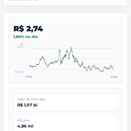
R$ 2,74
1,86% no dia
R$
14,30
R$ 1,52
2016
2026
Valor de mercado
R$ 1,07 bi
Volume
4,86 mi