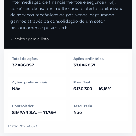
intermediação de financiamentos e seguros (F&I),
comércio de usados multimarca e oferta capilarizada
de serviços mecânicos de pós-venda, capturando
ganhos através da consolidação de um setor
historicamente pulverizado.
← Voltar para a lista
Total de ações
Ações ordinárias
37.886.057
37.886.057
Ações preferenciais
Free float
Não
6.130.300 — 16,18%
Controlador
Tesouraria
SIMPAR S.A. — 71,75%
Não
Data: 2026-05-31