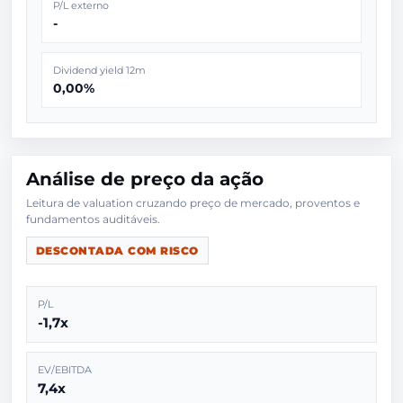
P/L externo
-
Dividend yield 12m
0,00%
Análise de preço da ação
Leitura de valuation cruzando preço de mercado, proventos e
DESCONTADA COM RISCO
P/L
-1,7x
EV/EBITDA
7,4x