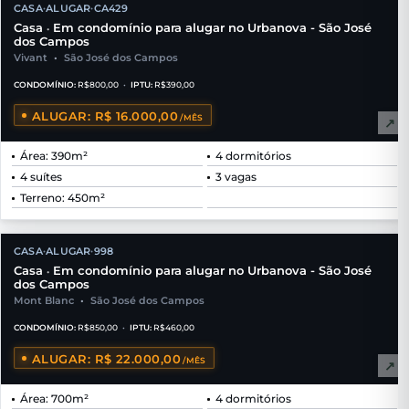
CASA
ALUGAR
CA429
•
•
Casa
Em condomínio para alugar no Urbanova - São José
•
dos Campos
Vivant
•
São José dos Campos
CONDOMÍNIO:
R$800,00
•
IPTU:
R$390,00
ALUGAR: R$ 16.000,00
/MÊS
↗
Área: 390m²
4 dormitórios
4 suítes
3 vagas
Terreno: 450m²
CASA
ALUGAR
998
•
•
Casa
Em condomínio para alugar no Urbanova - São José
•
dos Campos
Mont Blanc
•
São José dos Campos
CONDOMÍNIO:
R$850,00
•
IPTU:
R$460,00
ALUGAR: R$ 22.000,00
/MÊS
↗
Área: 700m²
4 dormitórios