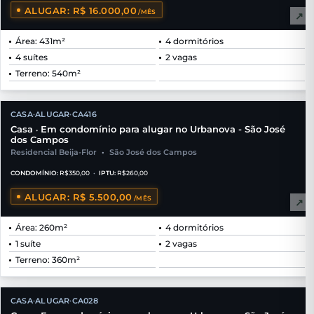
ALUGAR: R$ 16.000,00
/MÊS
↗
Área: 431m²
4 dormitórios
4 suítes
2 vagas
Terreno: 540m²
CASA
ALUGAR
CA416
•
•
Casa
Em condomínio para alugar no Urbanova - São José
•
dos Campos
Residencial Beija-Flor
•
São José dos Campos
CONDOMÍNIO:
R$350,00
•
IPTU:
R$260,00
ALUGAR: R$ 5.500,00
/MÊS
↗
Área: 260m²
4 dormitórios
1 suíte
2 vagas
Terreno: 360m²
CASA
ALUGAR
CA028
•
•