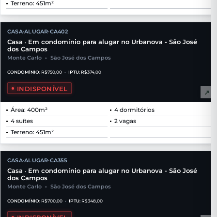
Terreno: 451m²
CASA
ALUGAR
CA402
•
•
Casa
Em condomínio para alugar no Urbanova - São José
•
dos Campos
Monte Carlo
•
São José dos Campos
CONDOMÍNIO:
R$750,00
•
IPTU:
R$374,00
INDISPONÍVEL
↗
Área: 400m²
4 dormitórios
4 suítes
2 vagas
Terreno: 451m²
CASA
ALUGAR
CA355
•
•
Casa
Em condomínio para alugar no Urbanova - São José
•
dos Campos
Monte Carlo
•
São José dos Campos
CONDOMÍNIO:
R$700,00
•
IPTU:
R$348,00