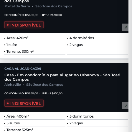
dos Campos
Portal da Serra
•
São José dos Campos
CONDOMÍNIO:
R$600,00
•
IPTU:
R$310,00
INDISPONÍVEL
↗
Área: 420m²
4 dormitórios
1 suíte
2 vagas
Terreno: 330m²
CASA
ALUGAR
CA399
•
•
Casa
Em condomínio para alugar no Urbanova - São José
•
dos Campos
Alphaville
•
São José dos Campos
CONDOMÍNIO:
R$950,00
•
IPTU:
R$450,00
INDISPONÍVEL
↗
Área: 400m²
5 dormitórios
5 suítes
2 vagas
Terreno: 525m²