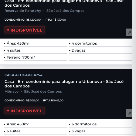
Casa
Em condomínio para alugar no Urbanova - São José
•
dos Campos
Reserva do Paratehy
•
São José dos Campos
CONDOMÍNIO:
R$1.200,00
•
IPTU:
R$430,00
INDISPONÍVEL
↗
Área: 450m²
4 dormitórios
4 suítes
2 vagas
Terreno: 700m²
CASA
ALUGAR
CA254
•
•
Casa
Em condomínio para alugar no Urbanova - São José
•
dos Campos
Mônaco
•
São José dos Campos
CONDOMÍNIO:
R$700,00
•
IPTU:
R$415,00
INDISPONÍVEL
↗
Área: 450m²
6 dormitórios
6 suítes
3 vagas