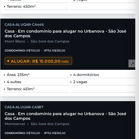
Terreno: 450m²
CASA
ALUGAR
CA446
•
•
Casa
Em condomínio para alugar no Urbanova - São José
•
dos Campos
Mont Blanc
•
São José dos Campos
CONDOMÍNIO:
R$700,00
•
IPTU:
R$355,00
ALUGAR: R$ 15.000,00
/MÊS
↗
Área: 235m²
4 dormitórios
4 suítes
2 vagas
Terreno: 451m²
CASA
ALUGAR
CA387
•
•
Casa
Em condomínio para alugar no Urbanova - São José
•
dos Campos
Montserrat
•
São José dos Campos
CONDOMÍNIO:
R$700,00
•
IPTU:
R$395,00