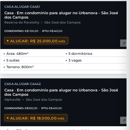
★
CASA
ALUGAR
CA451
•
•
EXCLUSIVIDADE
Casa
Em condomínio para alugar no Urbanova - São José
•
dos Campos
Reserva do Paratehy
•
São José dos Campos
CONDOMÍNIO:
R$1.100,00
•
IPTU:
R$465,00
ALUGAR: R$ 25.000,00
/MÊS
↗
Área: 480m²
5 dormitórios
5 suítes
3 vagas
Terreno: 800m²
CASA
ALUGAR
CA442
•
•
Casa
Em condomínio para alugar no Urbanova - São José
•
dos Campos
Alphaville
•
São José dos Campos
CONDOMÍNIO:
R$950,00
•
IPTU:
R$400,00
ALUGAR: R$ 18.000,00
/MÊS
↗