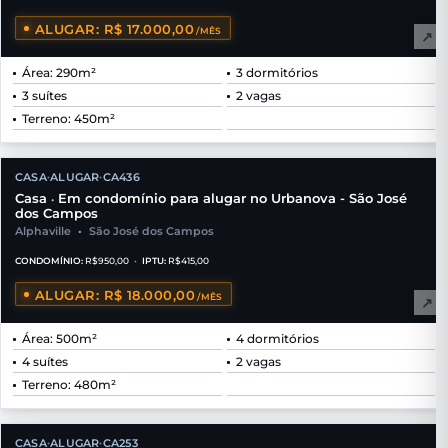
ALUGAR: R$ 17.000,00
/MÊS
↗
Área: 290m²
3 dormitórios
3 suítes
2 vagas
Terreno: 450m²
CASA
ALUGAR
CA436
•
•
Casa
Em condomínio para alugar no Urbanova - São José
•
dos Campos
Alphaville
•
São José dos Campos
CONDOMÍNIO:
R$950,00
•
IPTU:
R$415,00
ALUGAR: R$ 18.000,00
/MÊS
↗
Área: 500m²
4 dormitórios
4 suítes
2 vagas
Terreno: 480m²
CASA
ALUGAR
CA253
•
•