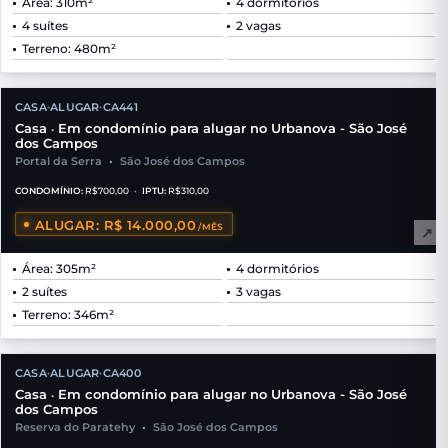
Área: 310m²
4 dormitórios
4 suítes
2 vagas
Terreno: 480m²
CASA
ALUGAR
CA441
•
•
Casa
Em condomínio para alugar no Urbanova - São José
•
dos Campos
Portal da Serra
•
São José dos Campos
CONDOMÍNIO:
R$700,00
•
IPTU:
R$310,00
ALUGAR: R$ 14.000,00
/MÊS
↗
Área: 305m²
4 dormitórios
2 suítes
3 vagas
Terreno: 346m²
CASA
ALUGAR
CA400
•
•
Casa
Em condomínio para alugar no Urbanova - São José
•
dos Campos
Reserva do Paratehy
•
São José dos Campos