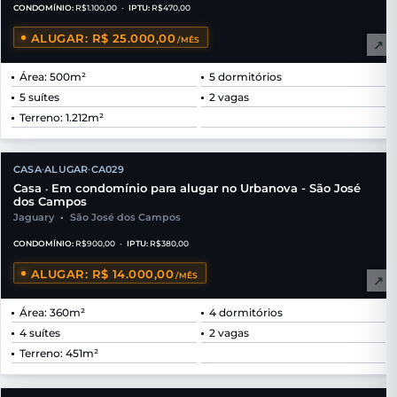
CONDOMÍNIO:
R$1.100,00
•
IPTU:
R$470,00
ALUGAR: R$ 25.000,00
/MÊS
↗
Área: 500m²
5 dormitórios
5 suítes
2 vagas
Terreno: 1.212m²
CASA
ALUGAR
CA029
•
•
Casa
Em condomínio para alugar no Urbanova - São José
•
dos Campos
Jaguary
•
São José dos Campos
CONDOMÍNIO:
R$900,00
•
IPTU:
R$380,00
ALUGAR: R$ 14.000,00
/MÊS
↗
Área: 360m²
4 dormitórios
4 suítes
2 vagas
Terreno: 451m²