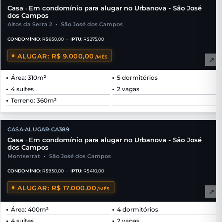
Casa
Em condomínio para alugar no Urbanova - São José
•
dos Campos
Altos da Serra 2
•
São José dos Campos
CONDOMÍNIO:
R$650,00
•
IPTU:
R$275,00
ALUGAR: R$ 9.000,00
/MÊS
↗
Área: 310m²
5 dormitórios
4 suítes
2 vagas
Terreno: 360m²
CASA
ALUGAR
CA389
•
•
Casa
Em condomínio para alugar no Urbanova - São José
•
dos Campos
Montserrat
•
São José dos Campos
CONDOMÍNIO:
R$950,00
•
IPTU:
R$410,00
ALUGAR: R$ 17.000,00
/MÊS
↗
Área: 400m²
4 dormitórios
4 suítes
2 vagas