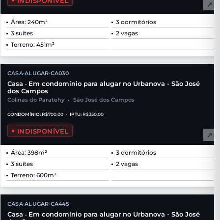
INDISPONÍVEL
↗
Área: 240m²
3 dormitórios
3 suítes
2 vagas
Terreno: 451m²
CASA
ALUGAR
CA030
•
•
Casa
Em condomínio para alugar no Urbanova - São José
•
dos Campos
Colinas do Paratehy
•
São José dos Campos
CONDOMÍNIO:
R$700,00
•
IPTU:
R$350,00
INDISPONÍVEL
↗
Área: 398m²
3 dormitórios
3 suítes
2 vagas
Terreno: 600m²
CASA
ALUGAR
CA445
•
•
Casa
Em condomínio para alugar no Urbanova - São José
•