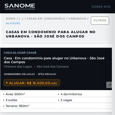
SOBRE NÓS
HOME
/
(...)
/
CASAS EM CONDOMÍNIO
/
URBANOVA
/
FILTROS
ALUGUEL
CASAS EM CONDOMÍNIO PARA ALUGAR NO
URBANOVA - SÃO JOSÉ DOS CAMPOS
CASA
ALUGAR
CA448
•
•
Casa
Em condomínio para alugar no Urbanova - São José
•
dos Campos
Chácara dos Lagos
•
São José dos Campos
CONDOMÍNIO:
R$1.400,00
•
IPTU:
R$540,00
ALUGAR: R$ 15.000,00
/MÊS
↗
Área: 500m²
4 dormitórios
3 suítes
2 vagas
Terreno: 950m²