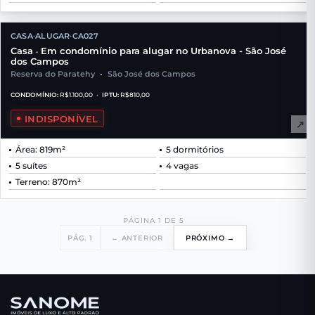
CASA
ALUGAR
CA027
•
•
Casa
Em condomínio para alugar no Urbanova - São José
•
dos Campos
Reserva do Paratehy
•
São José dos Campos
CONDOMÍNIO:
R$1.100,00
•
IPTU:
R$810,00
INDISPONÍVEL
↗
Área: 819m²
5 dormitórios
5 suítes
4 vagas
Terreno: 870m²
PÁGINA 1 DE 5
PÁG. 1
← ANTERIOR
PRÓXIMO →