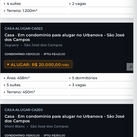
4 suítes
2 vagas
Terreno: 1.200m²
CASA
ALUGAR
CA022
•
•
Casa
Em condomínio para alugar no Urbanova - São José
•
dos Campos
Jaguary
•
São José dos Campos
CONDOMÍNIO:
R$900,00
•
IPTU:
R$420,00
ALUGAR: R$ 20.000,00
/MÊS
↗
Área: 458m²
5 dormitórios
5 suítes
3 vagas
Terreno: 450m²
CASA
ALUGAR
CA250
•
•
Casa
Em condomínio para alugar no Urbanova - São José
•
dos Campos
Mont Blanc
•
São José dos Campos
CONDOMÍNIO:
R$800,00
•
IPTU:
R$360,00