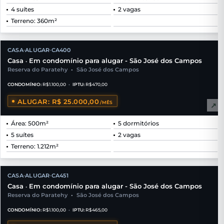
4 suítes
2 vagas
Terreno: 360m²
CASA
ALUGAR
CA400
•
•
Casa
Em condomínio para alugar - São José dos Campos
•
Reserva do Paratehy
•
São José dos Campos
CONDOMÍNIO:
R$1.100,00
•
IPTU:
R$470,00
ALUGAR: R$ 25.000,00
/MÊS
↗
Área: 500m²
5 dormitórios
5 suítes
2 vagas
Terreno: 1.212m²
★
CASA
ALUGAR
CA451
•
•
EXCLUSIVIDADE
Casa
Em condomínio para alugar - São José dos Campos
•
Reserva do Paratehy
•
São José dos Campos
CONDOMÍNIO:
R$1.100,00
•
IPTU:
R$465,00