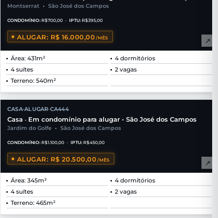
Montserrat
•
São José dos Campos
CONDOMÍNIO:
R$700,00
•
IPTU:
R$395,00
ALUGAR: R$ 16.000,00
/MÊS
↗
Área: 431m²
4 dormitórios
4 suítes
2 vagas
Terreno: 540m²
CASA
ALUGAR
CA444
•
•
Casa
Em condomínio para alugar - São José dos Campos
•
Jardim do Golfe
•
São José dos Campos
CONDOMÍNIO:
R$1.100,00
•
IPTU:
R$450,00
ALUGAR: R$ 20.500,00
/MÊS
↗
Área: 345m²
4 dormitórios
4 suítes
2 vagas
Terreno: 465m²