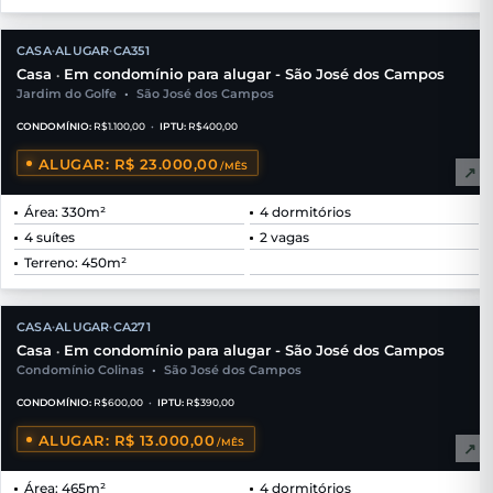
CASA
ALUGAR
CA351
•
•
Casa
Em condomínio para alugar - São José dos Campos
•
Jardim do Golfe
•
São José dos Campos
CONDOMÍNIO:
R$1.100,00
•
IPTU:
R$400,00
ALUGAR: R$ 23.000,00
/MÊS
↗
Área: 330m²
4 dormitórios
4 suítes
2 vagas
Terreno: 450m²
CASA
ALUGAR
CA271
•
•
Casa
Em condomínio para alugar - São José dos Campos
•
Condomínio Colinas
•
São José dos Campos
CONDOMÍNIO:
R$600,00
•
IPTU:
R$390,00
ALUGAR: R$ 13.000,00
/MÊS
↗
Área: 465m²
4 dormitórios