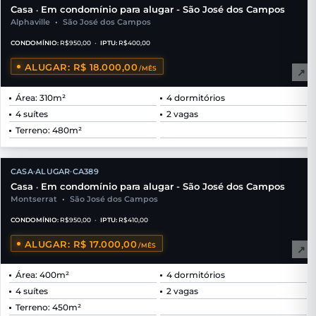
Casa
Em condomínio para alugar - São José dos Campos
•
Alphaville
•
São José dos Campos
CONDOMÍNIO:
R$950,00
•
IPTU:
R$400,00
ALUGAR: R$ 18.000,00
/MÊS
↗
Área: 310m²
4 dormitórios
4 suítes
2 vagas
Terreno: 480m²
CASA
ALUGAR
CA389
•
•
Casa
Em condomínio para alugar - São José dos Campos
•
Montserrat
•
São José dos Campos
CONDOMÍNIO:
R$950,00
•
IPTU:
R$410,00
ALUGAR: R$ 17.000,00
/MÊS
↗
Área: 400m²
4 dormitórios
4 suítes
2 vagas
Terreno: 450m²