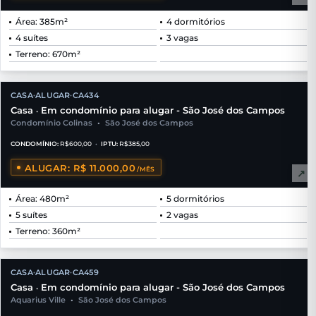
Área: 385m²
4 dormitórios
4 suítes
3 vagas
Terreno: 670m²
CASA
ALUGAR
CA434
•
•
Casa
Em condomínio para alugar - São José dos Campos
•
Condomínio Colinas
•
São José dos Campos
CONDOMÍNIO:
R$600,00
•
IPTU:
R$385,00
ALUGAR: R$ 11.000,00
/MÊS
↗
Área: 480m²
5 dormitórios
5 suítes
2 vagas
Terreno: 360m²
CASA
ALUGAR
CA459
•
•
Casa
Em condomínio para alugar - São José dos Campos
•
Aquarius Ville
•
São José dos Campos