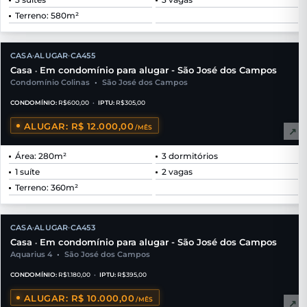
Terreno: 580m²
CASA
ALUGAR
CA455
•
•
Casa
Em condomínio para alugar - São José dos Campos
•
Condomínio Colinas
•
São José dos Campos
CONDOMÍNIO:
R$600,00
•
IPTU:
R$305,00
ALUGAR: R$ 12.000,00
/MÊS
↗
Área: 280m²
3 dormitórios
1 suíte
2 vagas
Terreno: 360m²
CASA
ALUGAR
CA453
•
•
Casa
Em condomínio para alugar - São José dos Campos
•
Aquarius 4
•
São José dos Campos
CONDOMÍNIO:
R$1.180,00
•
IPTU:
R$395,00
ALUGAR: R$ 10.000,00
/MÊS
↗