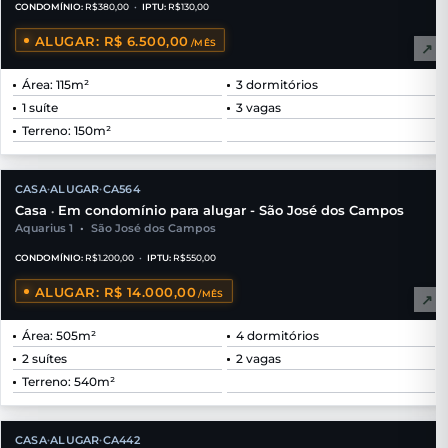
CONDOMÍNIO:
R$380,00
•
IPTU:
R$130,00
ALUGAR: R$ 6.500,00
/MÊS
↗
Área: 115m²
3 dormitórios
1 suíte
3 vagas
Terreno: 150m²
CASA
ALUGAR
CA564
•
•
Casa
Em condomínio para alugar - São José dos Campos
•
Aquarius 1
•
São José dos Campos
CONDOMÍNIO:
R$1.200,00
•
IPTU:
R$550,00
ALUGAR: R$ 14.000,00
/MÊS
↗
Área: 505m²
4 dormitórios
2 suítes
2 vagas
Terreno: 540m²
CASA
ALUGAR
CA442
•
•