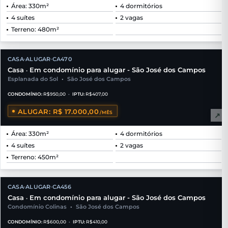
Área: 330m²
4 dormitórios
4 suítes
2 vagas
Terreno: 480m²
CASA
ALUGAR
CA470
•
•
Casa
Em condomínio para alugar - São José dos Campos
•
Esplanada do Sol
•
São José dos Campos
CONDOMÍNIO:
R$950,00
•
IPTU:
R$407,00
ALUGAR: R$ 17.000,00
/MÊS
↗
Área: 330m²
4 dormitórios
4 suítes
2 vagas
Terreno: 450m²
CASA
ALUGAR
CA456
•
•
Casa
Em condomínio para alugar - São José dos Campos
•
Condomínio Colinas
•
São José dos Campos
CONDOMÍNIO:
R$600,00
•
IPTU:
R$410,00