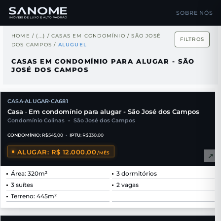
SOBRE NÓS
HOME
/
(...)
/
CASAS EM CONDOMÍNIO
/
SÃO JOSÉ
FILTROS
DOS CAMPOS
/
ALUGUEL
CASAS EM CONDOMÍNIO PARA ALUGAR - SÃO
JOSÉ DOS CAMPOS
CASA
ALUGAR
CA681
•
•
Casa
Em condomínio para alugar - São José dos Campos
•
Condomínio Colinas
•
São José dos Campos
CONDOMÍNIO:
R$545,00
•
IPTU:
R$330,00
ALUGAR: R$ 12.000,00
/MÊS
↗
Área: 320m²
3 dormitórios
3 suítes
2 vagas
Terreno: 445m²