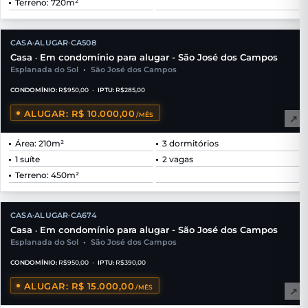
Terreno: 720m²
CASA
ALUGAR
CA508
•
•
Casa
Em condomínio para alugar - São José dos Campos
•
Esplanada do Sol
•
São José dos Campos
CONDOMÍNIO:
R$950,00
•
IPTU:
R$285,00
ALUGAR: R$ 10.000,00
/MÊS
↗
Área: 210m²
3 dormitórios
1 suíte
2 vagas
Terreno: 450m²
CASA
ALUGAR
CA674
•
•
Casa
Em condomínio para alugar - São José dos Campos
•
Esplanada do Sol
•
São José dos Campos
CONDOMÍNIO:
R$950,00
•
IPTU:
R$390,00
ALUGAR: R$ 15.000,00
/MÊS
↗