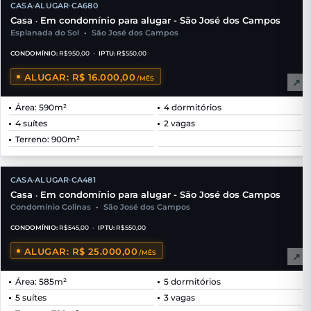
CASA
ALUGAR
CA680
•
•
Casa
Em condomínio para alugar - São José dos Campos
•
Esplanada do Sol
•
São José dos Campos
CONDOMÍNIO:
R$950,00
•
IPTU:
R$550,00
ALUGAR: R$ 16.000,00
/MÊS
↗
Área: 590m²
4 dormitórios
4 suítes
2 vagas
Terreno: 900m²
CASA
ALUGAR
CA481
•
•
Casa
Em condomínio para alugar - São José dos Campos
•
Condomínio Colinas
•
São José dos Campos
CONDOMÍNIO:
R$545,00
•
IPTU:
R$550,00
ALUGAR: R$ 25.000,00
/MÊS
↗
Área: 585m²
5 dormitórios
5 suítes
3 vagas