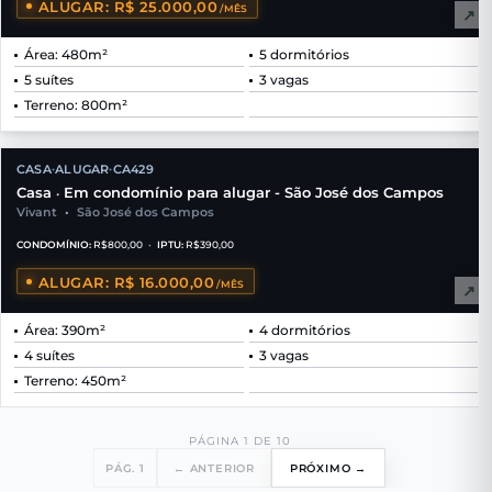
ALUGAR: R$ 25.000,00
/MÊS
↗
Área: 480m²
5 dormitórios
5 suítes
3 vagas
Terreno: 800m²
CASA
ALUGAR
CA429
•
•
Casa
Em condomínio para alugar - São José dos Campos
•
Vivant
•
São José dos Campos
CONDOMÍNIO:
R$800,00
•
IPTU:
R$390,00
ALUGAR: R$ 16.000,00
/MÊS
↗
Área: 390m²
4 dormitórios
4 suítes
3 vagas
Terreno: 450m²
PÁGINA 1 DE 10
PÁG. 1
← ANTERIOR
PRÓXIMO →