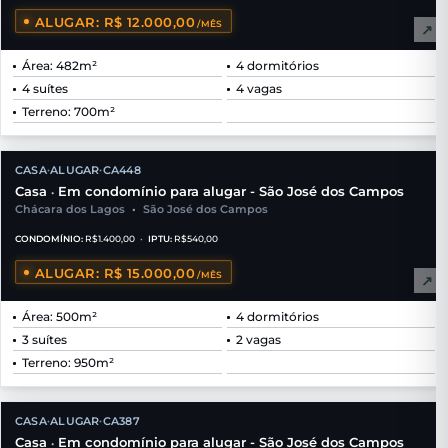
ALUGAR: R$ 12.000,00
/MÊS
↗
Área: 482m²
4 dormitórios
4 suítes
4 vagas
Terreno: 700m²
CASA
ALUGAR
CA448
•
•
Casa
Em condomínio para alugar - São José dos Campos
•
Chácara dos Lagos
•
São José dos Campos
CONDOMÍNIO:
R$1.400,00
•
IPTU:
R$540,00
ALUGAR: R$ 15.000,00
/MÊS
↗
Área: 500m²
4 dormitórios
3 suítes
2 vagas
Terreno: 950m²
CASA
ALUGAR
CA387
•
•
Casa
Em condomínio para alugar - São José dos Campos
•