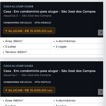
CASA
ALUGAR
CA458
•
•
Casa
Em condomínio para alugar - São José dos Campos
•
Aquarius 3
•
São José dos Campos
CONDOMÍNIO:
R$1.200,00
•
IPTU:
R$385,00
ALUGAR: R$ 15.000,00
/MÊS
↗
Área: 360m²
4 dormitórios
2 suítes
2 vagas
Terreno: 630m²
CASA
ALUGAR
CA452
•
•
Casa
Em condomínio para alugar - São José dos Campos
•
Aquarius 1
•
São José dos Campos
CONDOMÍNIO:
R$1.200,00
•
IPTU:
R$375,00
ALUGAR: R$ 15.000,00
/MÊS
↗
Área: 480m²
4 dormitórios
3 suítes
3 vagas