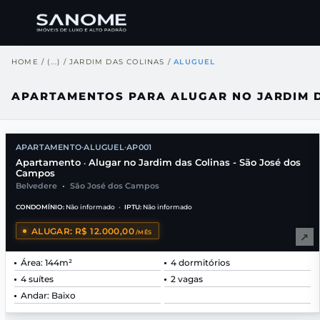
HOME
/
(...)
/
JARDIM DAS COLINAS
/
ALUGUEL
APARTAMENTOS PARA ALUGAR NO JARDIM D
APARTAMENTO
ALUGUEL
AP001
•
•
Apartamento
Alugar no Jardim das Colinas - São José dos
•
Campos
Belvedere
•
São José dos Campos
CONDOMÍNIO:
Não informado
•
IPTU:
Não informado
ALUGAR: R$ 12.000,00
/MÊS
↗
Área: 144m²
4 dormitórios
4 suítes
2 vagas
Andar: Baixo