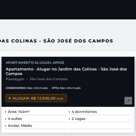
AS COLINAS - SÃO JOSÉ DOS CAMPOS
APARTAMENTO
ALUGUEL
AP002
•
•
Apartamento
Alugar no Jardim das Colinas - São José dos
•
Campos
Paesaggio
•
São José dos Campos
CONDOMÍNIO:
Não informado
•
IPTU:
Não informado
ALUGAR: R$ 12.500,00
/MÊS
↗
Área: 144m²
4 dormitórios
4 suítes
2 vagas
Andar: Médio