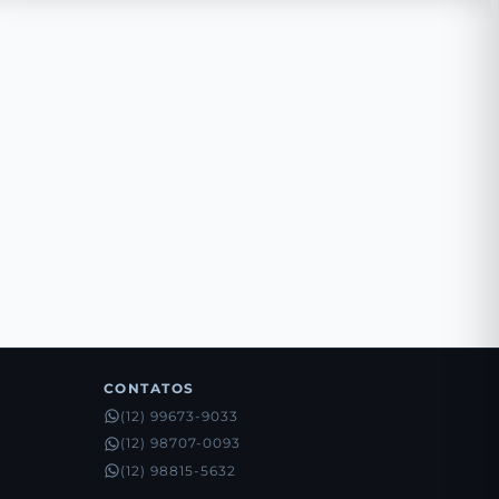
CONTATOS
(12) 99673-9033
(12) 98707-0093
(12) 98815-5632