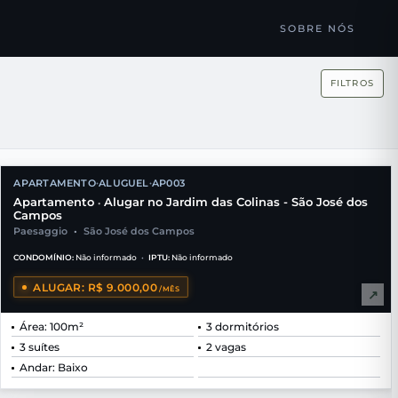
SOBRE NÓS
FILTROS
APARTAMENTO
ALUGUEL
AP003
•
•
Apartamento
Alugar no Jardim das Colinas - São José dos
•
Campos
Paesaggio
•
São José dos Campos
CONDOMÍNIO:
Não informado
•
IPTU:
Não informado
ALUGAR: R$ 9.000,00
/MÊS
↗
Área: 100m²
3 dormitórios
3 suítes
2 vagas
Andar: Baixo