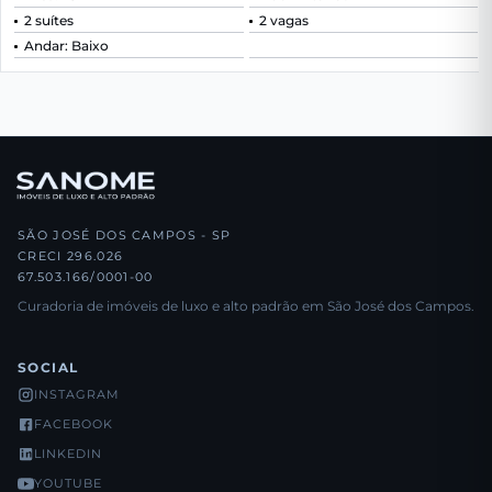
2 suítes
2 vagas
Andar: Baixo
SÃO JOSÉ DOS CAMPOS - SP
CRECI 296.026
67.503.166/0001-00
Curadoria de imóveis de luxo e alto padrão em São José dos Campos.
SOCIAL
INSTAGRAM
FACEBOOK
LINKEDIN
YOUTUBE