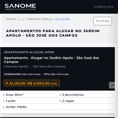
SOBRE NÓS
HOME
/
(...)
/
JARDIM APOLO
/
ALUGUEL
FILTROS
APARTAMENTOS PARA ALUGAR NO JARDIM
APOLO - SÃO JOSÉ DOS CAMPOS
APARTAMENTO
ALUGUEL
AP001
•
•
Apartamento
Alugar no Jardim Apolo - São José dos
•
Campos
Vivendas Apollo
•
São José dos Campos
CONDOMÍNIO:
Não informado
•
IPTU:
Não informado
ALUGAR: R$ 6.000,00
/MÊS
↗
Área: 80m²
3 dormitórios
1 suíte
2 vagas
Andar: Médio