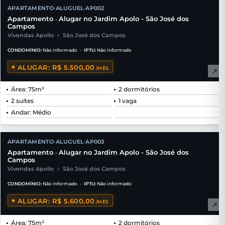
APARTAMENTO
ALUGUEL
AP002
•
•
Apartamento
Alugar no Jardim Apolo - São José dos
•
Campos
Vivendas Apollo
•
São José dos Campos
CONDOMÍNIO:
Não informado
•
IPTU:
Não informado
ALUGAR: R$ 5.500,00
/MÊS
↗
Área: 75m²
2 dormitórios
2 suítes
1 vaga
Andar: Médio
APARTAMENTO
ALUGUEL
AP003
•
•
Apartamento
Alugar no Jardim Apolo - São José dos
•
Campos
Vivendas Apollo
•
São José dos Campos
CONDOMÍNIO:
Não informado
•
IPTU:
Não informado
ALUGAR: R$ 5.600,00
/MÊS
↗
Área: 75m²
2 dormitórios