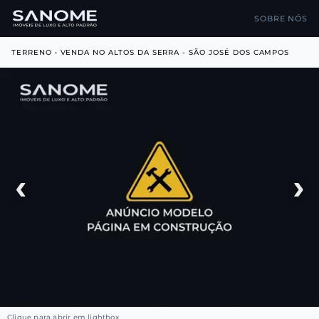
SOBRE NÓS
TERRENO • VENDA NO ALTOS DA SERRA - SÃO JOSÉ DOS CAMPOS
‹
›
Clique para abrir em lightbox