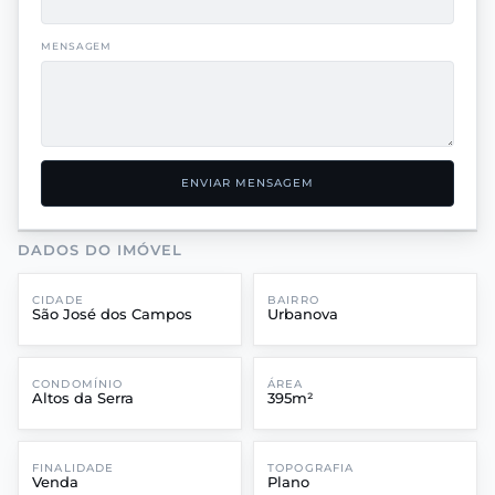
MENSAGEM
ENVIAR MENSAGEM
DADOS DO IMÓVEL
CIDADE
BAIRRO
São José dos Campos
Urbanova
CONDOMÍNIO
ÁREA
Altos da Serra
395m²
FINALIDADE
TOPOGRAFIA
Venda
Plano