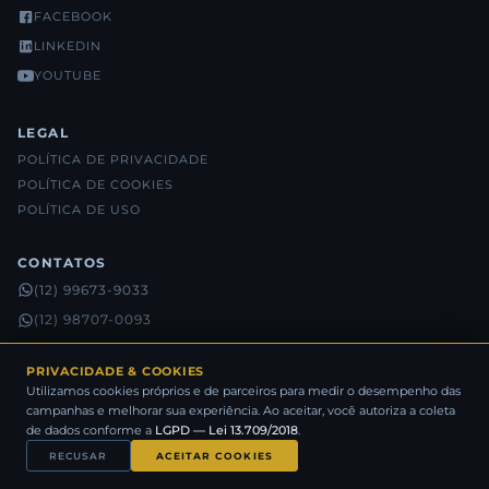
FACEBOOK
LINKEDIN
YOUTUBE
LEGAL
POLÍTICA DE PRIVACIDADE
POLÍTICA DE COOKIES
POLÍTICA DE USO
CONTATOS
(12) 99673-9033
(12) 98707-0093
(12) 98815-5632
PRIVACIDADE & COOKIES
Utilizamos cookies próprios e de parceiros para medir o desempenho das
campanhas e melhorar sua experiência. Ao aceitar, você autoriza a coleta
® SANOME NEGÓCIOS IMOBILIÁRIOS 2026 - TODOS OS DIREITOS
de dados conforme a
LGPD — Lei 13.709/2018
.
RESERVADOS
RECUSAR
ACEITAR COOKIES