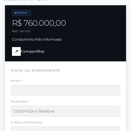
VENDA
R$ 760.000,00
Ref. terr03
Condomínio:
Não informado
↗
Compartilhar
VISITA OU ATENDIMENTO
NOME *
TELEFONE *
E-MAIL (OPCIONAL)