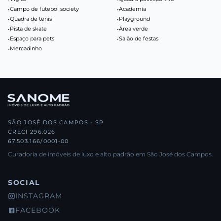
•
Campo de futebol society
•
Academia
•
Quadra de tênis
•
Playground
•
Pista de skate
•
Área verde
•
Espaço para pets
•
Salão de festas
•
Mercadinho
SÃO JOSÉ DOS CAMPOS - SP
CRECI 296.026
67.503.166/0001-00
Curadoria de imóveis de luxo e alto padrão em São José dos Campos.
SOCIAL
INSTAGRAM
FACEBOOK