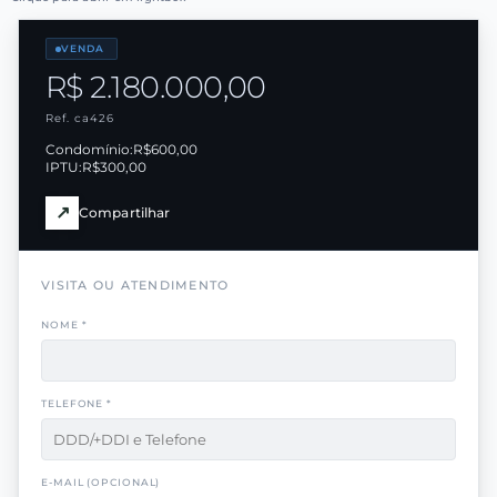
VENDA
R$ 2.180.000,00
Ref. ca426
Condomínio:
R$600,00
IPTU:
R$300,00
↗
Compartilhar
VISITA OU ATENDIMENTO
NOME *
TELEFONE *
E-MAIL (OPCIONAL)