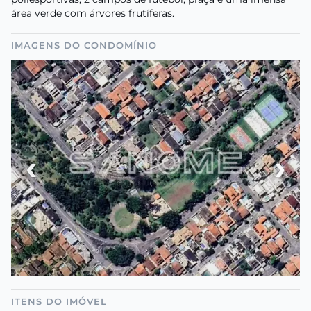
área verde com árvores frutíferas.
IMAGENS DO CONDOMÍNIO
‹
›
ITENS DO IMÓVEL