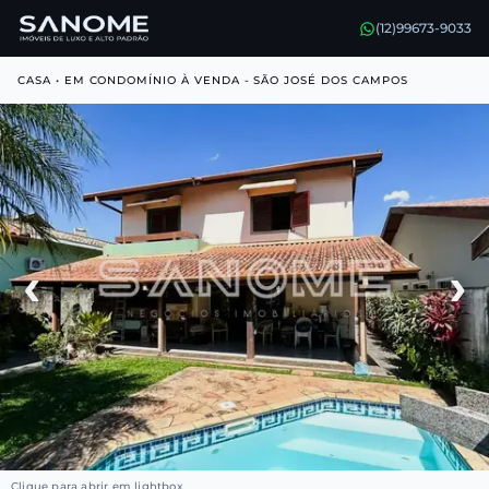
(12)99673-9033
CASA • EM CONDOMÍNIO À VENDA - SÃO JOSÉ DOS CAMPOS
‹
›
Clique para abrir em lightbox