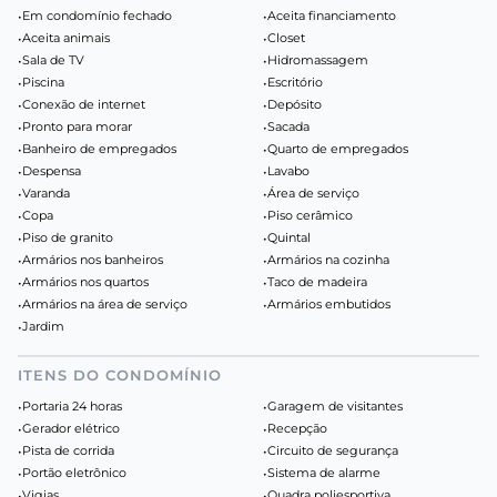
•
Em condomínio fechado
•
Aceita financiamento
•
Aceita animais
•
Closet
•
Sala de TV
•
Hidromassagem
•
Piscina
•
Escritório
•
Conexão de internet
•
Depósito
•
Pronto para morar
•
Sacada
•
Banheiro de empregados
•
Quarto de empregados
•
Despensa
•
Lavabo
•
Varanda
•
Área de serviço
•
Copa
•
Piso cerâmico
•
Piso de granito
•
Quintal
•
Armários nos banheiros
•
Armários na cozinha
•
Armários nos quartos
•
Taco de madeira
•
Armários na área de serviço
•
Armários embutidos
•
Jardim
ITENS DO CONDOMÍNIO
•
Portaria 24 horas
•
Garagem de visitantes
•
Gerador elétrico
•
Recepção
•
Pista de corrida
•
Circuito de segurança
•
Portão eletrônico
•
Sistema de alarme
•
Vigias
•
Quadra poliesportiva