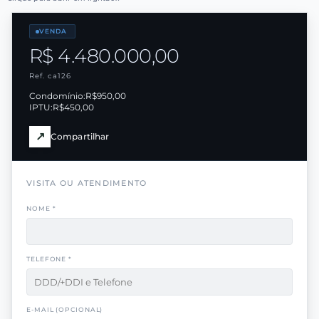
VENDA
R$ 4.480.000,00
Ref. ca126
Condomínio:
R$950,00
IPTU:
R$450,00
↗
Compartilhar
VISITA OU ATENDIMENTO
NOME *
TELEFONE *
E-MAIL (OPCIONAL)