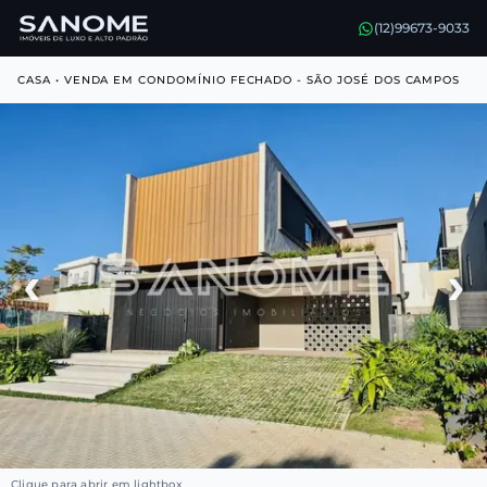
(12)99673-9033
CASA • VENDA EM CONDOMÍNIO FECHADO - SÃO JOSÉ DOS CAMPOS
‹
›
Clique para abrir em lightbox