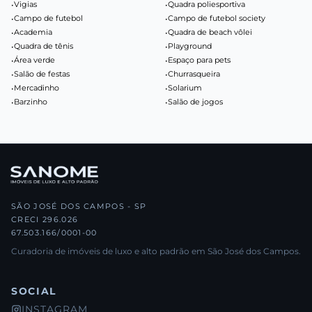
•
Vigias
•
Quadra poliesportiva
•
Campo de futebol
•
Campo de futebol society
•
Academia
•
Quadra de beach vôlei
•
Quadra de tênis
•
Playground
•
Área verde
•
Espaço para pets
•
Salão de festas
•
Churrasqueira
•
Mercadinho
•
Solarium
•
Barzinho
•
Salão de jogos
SÃO JOSÉ DOS CAMPOS - SP
CRECI 296.026
67.503.166/0001-00
Curadoria de imóveis de luxo e alto padrão em São José dos Campos.
SOCIAL
INSTAGRAM