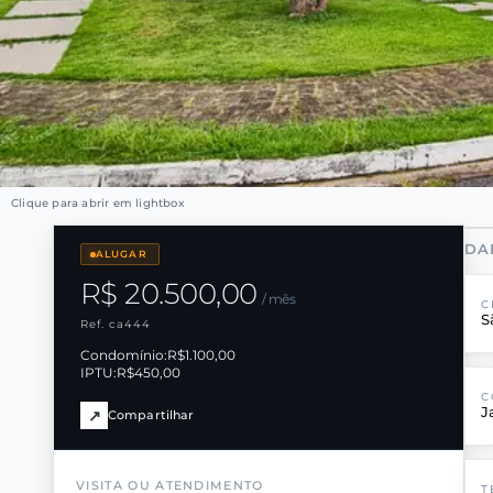
Clique para abrir em lightbox
DA
ALUGAR
R$ 20.500,00
/ mês
C
S
Ref. ca444
Condomínio:
R$1.100,00
IPTU:
R$450,00
C
J
↗
Compartilhar
VISITA OU ATENDIMENTO
T