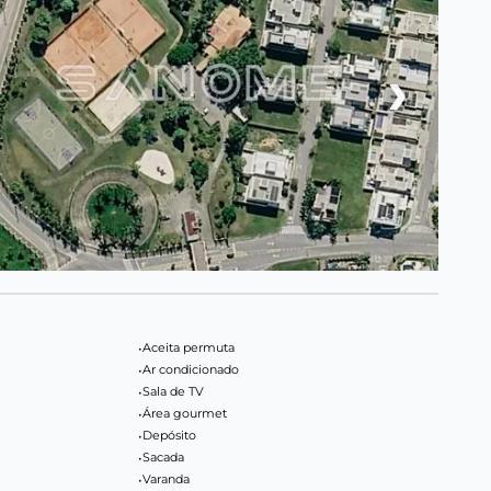
›
•
Aceita permuta
•
Ar condicionado
•
Sala de TV
•
Área gourmet
•
Depósito
•
Sacada
•
Varanda