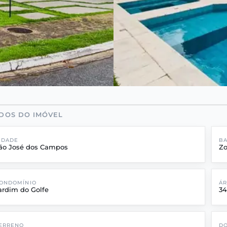
DOS DO IMÓVEL
IDADE
BA
ão José dos Campos
Zo
ONDOMÍNIO
Á
ardim do Golfe
3
ERRENO
DO