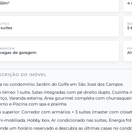
65m²
4 
UÍTES
B
 suítes
5 
ARAGEM
FI
 vagas de garagem
Al
SCRIÇÃO DO IMÓVEL
a no condomínio Jardim do Golfe em São José dos Campos
o térreo: 1 suíte, Salas integradas com pé direito duplo, Cozinh
viço, Varanda externa, Área gourmet completa com churrasqueira
erno e Piscina com spa e prainha.
o superior: Corredor com armários + 3 suítes (master com closet e
i-mobiliada, Hobby box, Ar condicionado nas suítes, Energia f
nde um horário reservado e descubra as últimas casas no con