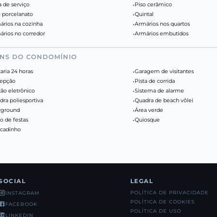
a de serviço
•
Piso cerâmico
o porcelanato
•
Quintal
ários na cozinha
•
Armários nos quartos
ários no corredor
•
Armários embutidos
ENS DO CONDOMÍNIO
aria 24 horas
•
Garagem de visitantes
epção
•
Pista de corrida
tão eletrônico
•
Sistema de alarme
dra poliesportiva
•
Quadra de beach vôlei
yground
•
Área verde
o de festas
•
Quiosque
cadinho
SOCIAL
LEGAL
POLÍTICA DE PRIVACIDADE
INSTAGRAM
POLÍTICA DE COOKIES
FACEBOOK
POLÍTICA DE USO
LINKEDIN