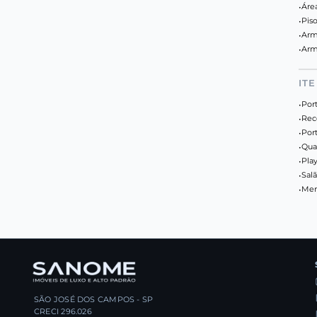
•
Áre
•
Pis
•
Arm
•
Arm
IT
•
Port
•
Rec
•
Por
•
Qua
•
Pla
•
Salã
•
Mer
SÃO JOSÉ DOS CAMPOS - SP
CRECI 296.026