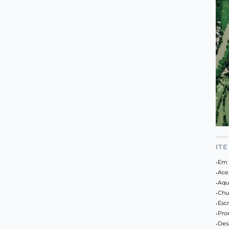
IT
•
Em 
•
Ace
•
Aqu
•
Chu
•
Escr
•
Pro
•
Des