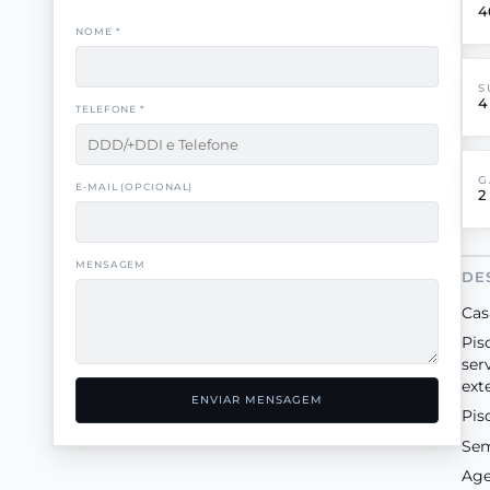
4
NOME *
S
4
TELEFONE *
G
E-MAIL (OPCIONAL)
2
MENSAGEM
DE
Cas
Pis
ser
ext
ENVIAR MENSAGEM
Pis
Sem
Age