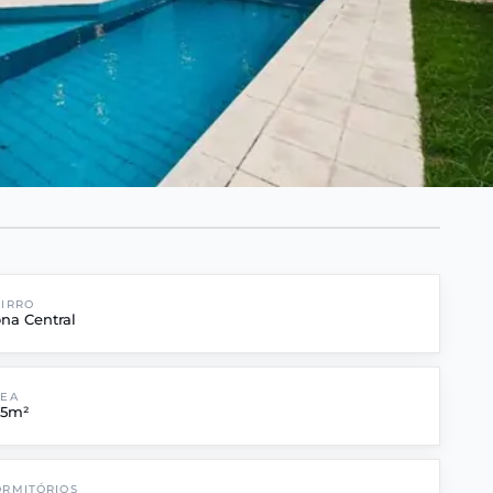
IRRO
na Central
REA
45m²
RMITÓRIOS