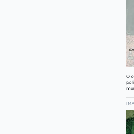
O c
pol
mer
IM