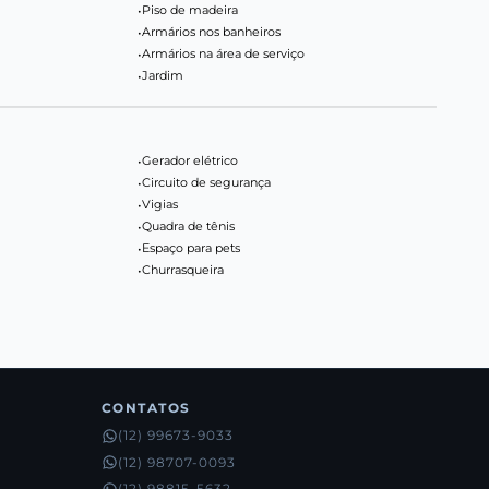
•
Piso de madeira
•
Armários nos banheiros
•
Armários na área de serviço
•
Jardim
•
Gerador elétrico
•
Circuito de segurança
•
Vigias
•
Quadra de tênis
•
Espaço para pets
•
Churrasqueira
CONTATOS
(12) 99673-9033
(12) 98707-0093
(12) 98815-5632