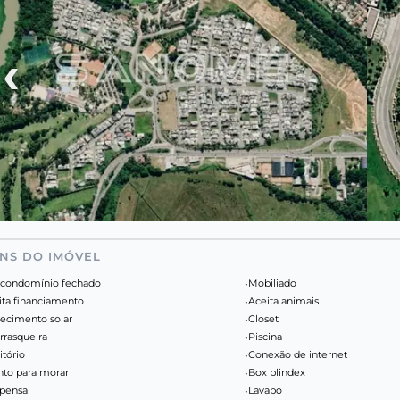
‹
ENS DO IMÓVEL
condomínio fechado
•
Mobiliado
ita financiamento
•
Aceita animais
ecimento solar
•
Closet
rrasqueira
•
Piscina
itório
•
Conexão de internet
nto para morar
•
Box blindex
pensa
•
Lavabo