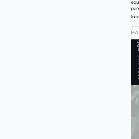
equ
per
Imo
MA