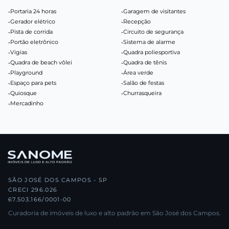
•
Portaria 24 horas
•
Garagem de visitantes
•
Gerador elétrico
•
Recepção
•
Pista de corrida
•
Circuito de segurança
•
Portão eletrônico
•
Sistema de alarme
•
Vigias
•
Quadra poliesportiva
•
Quadra de beach vôlei
•
Quadra de tênis
•
Playground
•
Área verde
•
Espaço para pets
•
Salão de festas
•
Quiosque
•
Churrasqueira
•
Mercadinho
SÃO JOSÉ DOS CAMPOS - SP
CRECI 296.026
67.503.166/0001-00
Curadoria de imóveis de luxo e alto padrão em São José dos Campos.