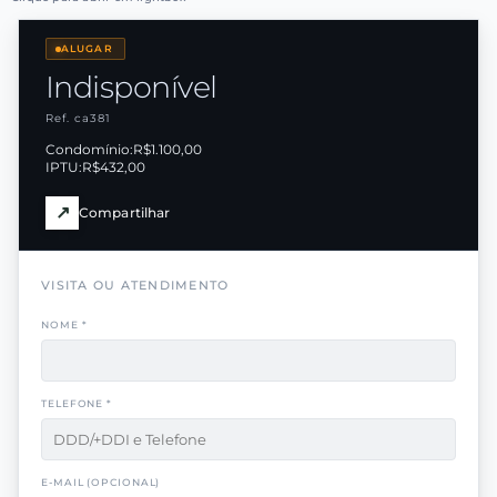
ALUGAR
Indisponível
Ref. ca381
Condomínio:
R$1.100,00
IPTU:
R$432,00
↗
Compartilhar
VISITA OU ATENDIMENTO
NOME *
TELEFONE *
E-MAIL (OPCIONAL)