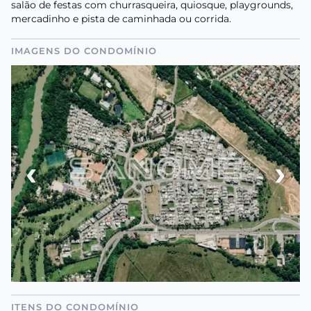
salão de festas com churrasqueira, quiosque, playgrounds,
mercadinho e pista de caminhada ou corrida.
IMAGENS DO CONDOMÍNIO
‹
›
ITENS DO CONDOMÍNIO