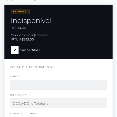
ALUGAR
Indisponível
Ref. ca380
Condomínio:
R$1.100,00
IPTU:
R$393,00
↗
Compartilhar
VISITA OU ATENDIMENTO
NOME *
TELEFONE *
E-MAIL (OPCIONAL)