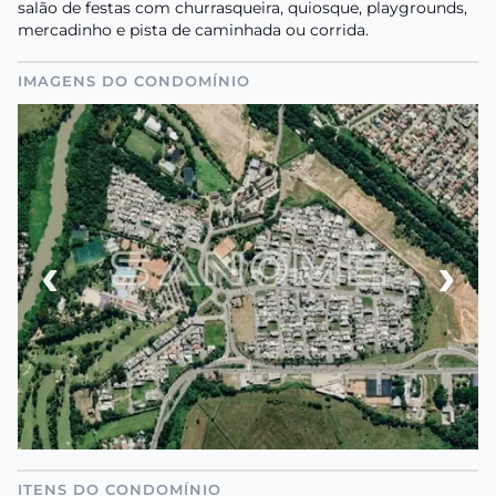
salão de festas com churrasqueira, quiosque, playgrounds,
mercadinho e pista de caminhada ou corrida.
IMAGENS DO CONDOMÍNIO
‹
›
ITENS DO CONDOMÍNIO