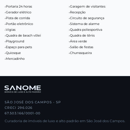
•
Portaria 24 horas
•
Garagem de visitantes
•
Gerador elétrico
•
Recepção
•
Pista de corrida
•
Circuito de segurança
•
Portão eletrônico
•
Sistema de alarme
•
Vigias
•
Quadra poliesportiva
•
Quadra de beach vôlei
•
Quadra de tênis
•
Playground
•
Área verde
•
Espaço para pets
•
Salão de festas
•
Quiosque
•
Churrasqueira
•
Mercadinho
SÃO JOSÉ DOS CAMPOS - SP
CRECI 296.026
67.503.166/0001-00
Curadoria de imóveis de luxo e alto padrão em São José dos Campos.