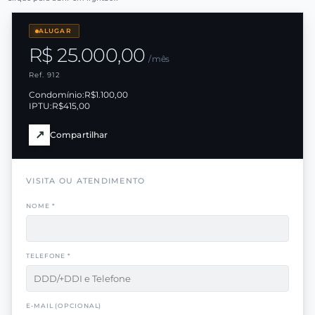
ALUGAR
R$ 25.000,00
/ mês
Ref. 912
Condomínio:
R$1.100,00
IPTU:
R$415,00
↗
Compartilhar
VISITA OU ATENDIMENTO
NOME *
TELEFONE *
E-MAIL (OPCIONAL)