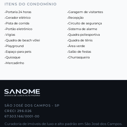
ITENS DO CONDOMÍNIO
•
Portaria 24 horas
•
Garagem de visitantes
•
Gerador elétrico
•
Recepção
•
Pista de corrida
•
Circuito de segurança
•
Portão eletrônico
•
Sistema de alarme
•
Vigias
•
Quadra poliesportiva
•
Quadra de beach vôlei
•
Quadra de tênis
•
Playground
•
Área verde
•
Espaço para pets
•
Salão de festas
•
Quiosque
•
Churrasqueira
•
Mercadinho
SÃO JOSÉ DOS CAMPOS - SP
CRECI 296.026
67.503.166/0001-00
Curadoria de imóveis de luxo e alto padrão em São José dos Campos.