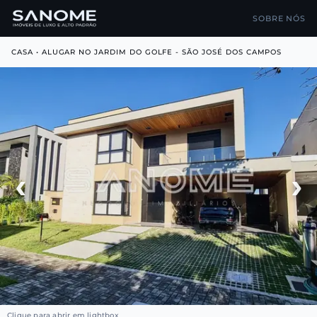
SOBRE NÓS
CASA • ALUGAR NO JARDIM DO GOLFE - SÃO JOSÉ DOS CAMPOS
‹
›
Clique para abrir em lightbox