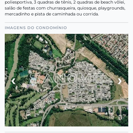
poliesportiva, 3 quadras de tênis, 2 quadras de beach vôlei,
salão de festas com churrasqueira, quiosque, playgrounds,
mercadinho e pista de caminhada ou corrida.
IMAGENS DO CONDOMÍNIO
‹
›