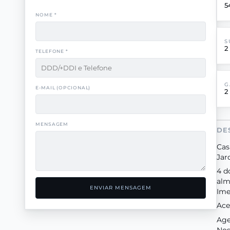
5
NOME *
S
2
TELEFONE *
G
E-MAIL (OPCIONAL)
2
MENSAGEM
DE
Cas
Jar
4 d
alm
ENVIAR MENSAGEM
Ime
Ace
Age
Nos