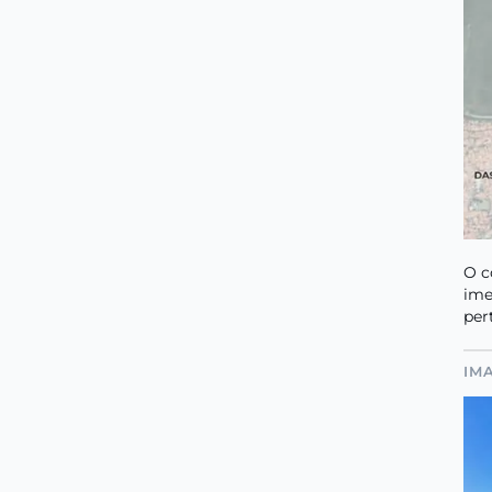
O c
ime
per
IM