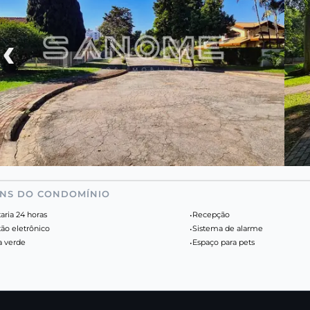
‹
ENS DO CONDOMÍNIO
aria 24 horas
•
Recepção
tão eletrônico
•
Sistema de alarme
a verde
•
Espaço para pets