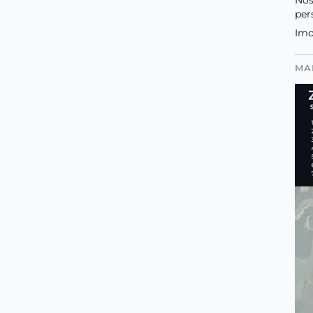
per
Imo
MA