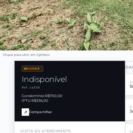
Clique para abrir em lightbox
DA
ALUGAR
Indisponível
C
S
Ref. ca306
Condomínio:
R$700,00
IPTU:
R$336,00
C
J
↗
Compartilhar
VISITA OU ATENDIMENTO
T