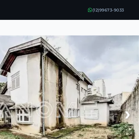
(12)99673-9033
›