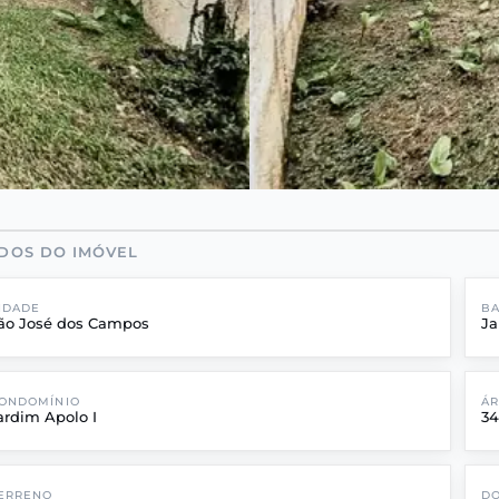
DOS DO IMÓVEL
IDADE
BA
ão José dos Campos
Ja
ONDOMÍNIO
Á
ardim Apolo I
3
ERRENO
DO