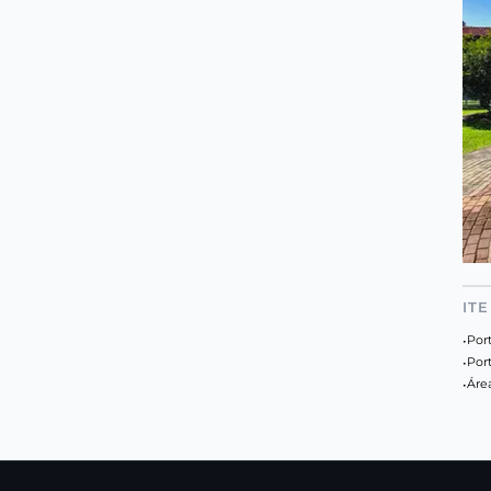
IT
•
Port
•
Por
•
Áre