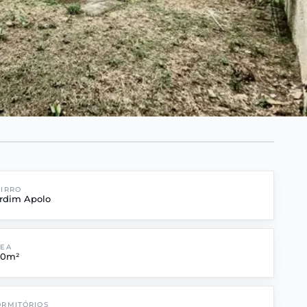
IRRO
rdim Apolo
REA
40m²
RMITÓRIOS