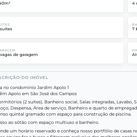
40m²
4 
UÍTES
B
 suítes
7 
ARAGEM
FI
 vagas de garagem
Al
SCRIÇÃO DO IMÓVEL
a no condomínio Jardim Apolo 1
dim Apolo em São José dos Campos
ormitórios (2 suítes), Banheiro social, Salas integradas, Lavabo,
oço, Despensa, Área de serviço, Banheiro e quarto de empregad
nso quintal gramado com espaço para construção de piscina.
sso ao sótão com espaço multiuso e banheiro.
nde um horário reservado e conheça nosso portfólio de casas
sa equipe faz a busca e filtragem exclusiva das melhores opçõ