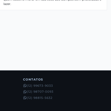
lazer.
CONTATOS
(12) 99673-9033
(12) 98707-0093
(12) 98815-5632