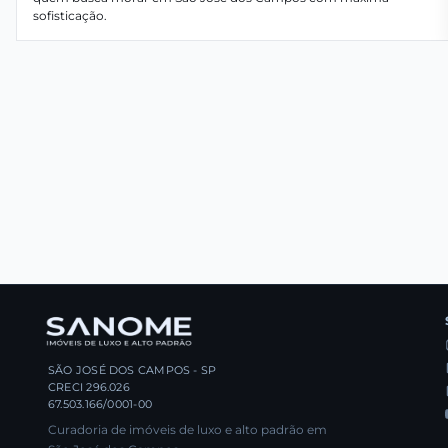
sofisticação.
SÃO JOSÉ DOS CAMPOS - SP
CRECI 296.026
67.503.166/0001-00
Curadoria de imóveis de luxo e alto padrão em