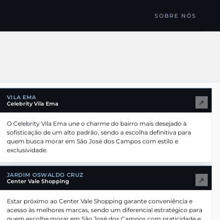
SOBRE NÓS
VILA EMA
↗
Celebrity Vila Ema
O Celebrity Vila Ema une o charme do bairro mais desejado à
sofisticação de um alto padrão, sendo a escolha definitiva para
quem busca morar em São José dos Campos com estilo e
exclusividade.
JARDIM OSWALDO CRUZ
↗
Center Vale Shopping
Estar próximo ao Center Vale Shopping garante conveniência e
acesso às melhores marcas, sendo um diferencial estratégico para
quem escolhe morar em São José dos Campos com praticidade e