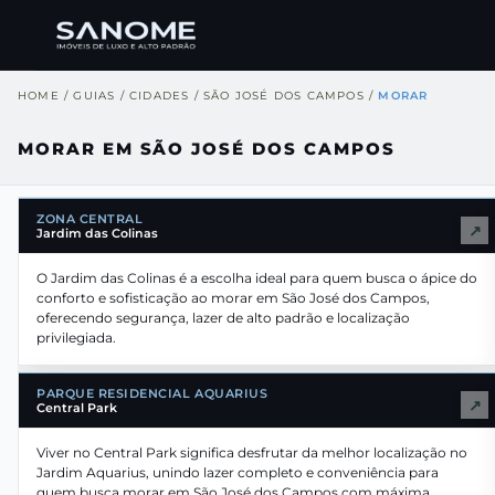
HOME
/
GUIAS
/
CIDADES
/
SÃO JOSÉ DOS CAMPOS
/
MORAR
MORAR EM SÃO JOSÉ DOS CAMPOS
ZONA CENTRAL
↗
Jardim das Colinas
O Jardim das Colinas é a escolha ideal para quem busca o ápice do
conforto e sofisticação ao morar em São José dos Campos,
oferecendo segurança, lazer de alto padrão e localização
privilegiada.
PARQUE RESIDENCIAL AQUARIUS
↗
Central Park
Viver no Central Park significa desfrutar da melhor localização no
Jardim Aquarius, unindo lazer completo e conveniência para
quem busca morar em São José dos Campos com máxima