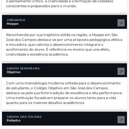
o pensamento crítico, a criatividade e a formação de cidadãos
conscientes e preparados para o mundo.
URBANOVA
↗
Moppe
Reconhecida por sua trajetória sólida na região, a Moppe em São
José dos Campos destaca-se por uma proposta pedagógica afetiva
e inovadora, que valoriza o desenvolvimento integral e o
acolhimento do aluno. É referência no ensino que une afeto,
criatividade e excelência acadêmica.
JARDIM SERIMBURA
↗
Objetivo
Com uma metodologia moderna voltada para o desenvolvimento
do estudante, o Colégio Objetivo em São José dos Campos
destaca-se pela sua forte tradição de excelência e alta performance.
Uma instituição focada em preparar os alunos tanto para a vida
quanto para os maiores desafios acadêmicos.
JARDIM DAS COLINAS
↗
Poliedro