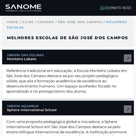
(12)99673-9033
HOME
/
GUIAS
/
CIDADES
/
SÃO JOSÉ DOS CAMPOS
/
MELHORES
ESCOLAS
MELHORES ESCOLAS DE SÃO JOSÉ DOS CAMPOS
JARDIM DAS COLINAS
↗
Monteiro Lobato
Referência tradicional em educação, a Escola Monteiro Lobato em
São José dos Campos destaca-se por seu projeto pedagógico
sólido, que alia a formação acadêmica de excelência ao
desenvolvimento humano. Um espaço acolhedor focado no
aprendizado e no protagonismo dos alunos.
JARDIM AQUARIUS
↗
Sphere International School
Com uma proposta pedagógica global e inovadora, a Sphere
International School em São José dos Campos destaca-se pelo
ensino bilíngue internacional de excelência. A instituição promove