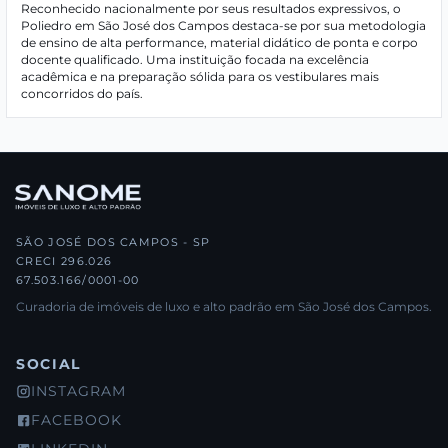
Reconhecido nacionalmente por seus resultados expressivos, o
Poliedro em São José dos Campos destaca-se por sua metodologia
de ensino de alta performance, material didático de ponta e corpo
docente qualificado. Uma instituição focada na excelência
acadêmica e na preparação sólida para os vestibulares mais
concorridos do país.
SÃO JOSÉ DOS CAMPOS - SP
CRECI 296.026
67.503.166/0001-00
Curadoria de imóveis de luxo e alto padrão em São José dos Campos.
SOCIAL
INSTAGRAM
FACEBOOK