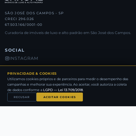
SÃO JOSÉ DOS CAMPOS - SP
CRECI 296.026
67.503.166/0001-00
Curadoria de imóveis de luxo e alto padrão em São José dos Campos.
SOCIAL
INSTAGRAM
FACEBOOK
PRIVACIDADE & COOKIES
LINKEDIN
Utilizamos cookies próprios e de parceiros para medir o desempenho das
YOUTUBE
campanhas e melhorar sua experiência. Ao aceitar, você autoriza a coleta
de dados conforme a
LGPD — Lei 13.709/2018
.
RECUSAR
ACEITAR COOKIES
LEGAL
POLÍTICA DE PRIVACIDADE
POLÍTICA DE COOKIES
POLÍTICA DE USO
SOBRE NÓS