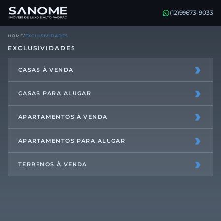
(12)99673-9033
HOME
/
EXCLUSIVIDADES
EXCLUSIVIDADES
›
CASAS À VENDA
›
CASAS PARA ALUGAR
›
APARTAMENTOS À VENDA
›
APARTAMENTOS PARA ALUGAR
›
TERRENOS À VENDA