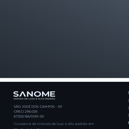
SÃO JOSÉ DOS CAMPOS - SP
CRECI 296.026
67.503.166/0001-00
Curadoria de imóveis de luxo e alto padrão em