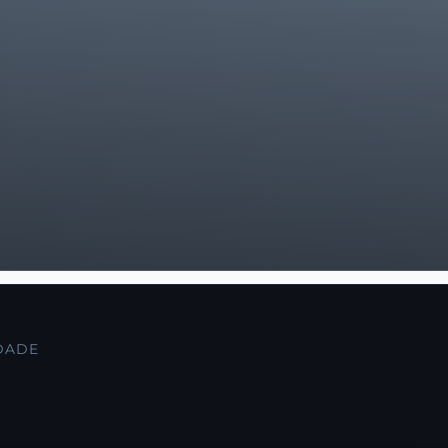
IDADE
S